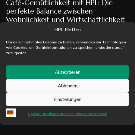
Café-Gemütlichkeit mit HPL: Die
perfekte Balance zwischen
Wohnlichkeit und Wirtschaftlichkeit
HPL Platten
Café-Gemütlichkeit mit HPL: Die perfekte Balance
zwischen Wohnlichkeit und Wirtschaftlichkeit Die
Um dir ein optimales Erlebnis zu bieten, verwenden wir Technologien
moderne Café-Kultur hat sich grundlegend
wie Cookies, um Geräteinformationen zu speichern und/oder darauf
zuzugreifen.
gewandelt. Gäste erwarten heute mehr...
Weiterlesen
Akzeptieren
Ablehnen
Einstellungen
Neuigkeiten
Cookie-Richtlinie
Datenschutz
In Kontakt treten
Moderne Möbel