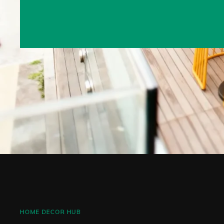
WIR
Right Sideb
Left Sideba
HOME DECOR HUB