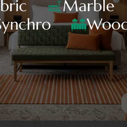
bric
Marble
Synchro
Wood