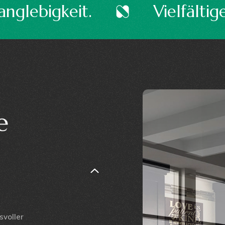
s Angebot.
Komfort und 
e
voller