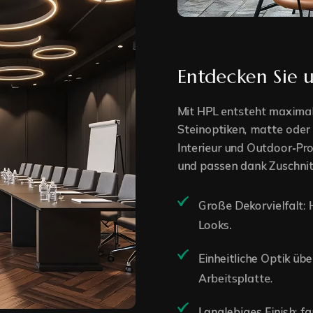
404 Page
Entdecken Sie u
Mit HPL entsteht maximal
Steinoptiken, matte oder
Home 2
Interieur und Outdoor‑Pro
und passen dank Zuschnit
Home 3
Große Dekorvielfalt: H
Home 4
Looks.
Home 5
Einheitliche Optik üb
Arbeitsplatte.
RTL Version
Langlebiges Finish: far