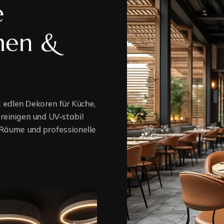
 
nen & 
yle
tyle
 edlen Dekoren für Küche,
Right Sidebar
reinigen und UV‑stabil
 Räume und professionelle
Left Sidebar
Without Sidebar
Our stores
Register Page