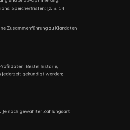
sung und Shop‑Optimierung.
ns. Speicherfristen: [z. B. 14
keine Zusammenführung zu Klardaten
fildaten, Bestellhistorie,
n jederzeit gekündigt werden;
n. Je nach gewählter Zahlungsart