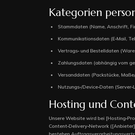
Kategorien pers
Home 1
Stammdaten (Name, Anschrift, Fir
Home 2
Kommunikationsdaten (E‑Mail, Tel
Home 3
Vertrags‑ und Bestelldaten (Waren
Zahlungsdaten (abhängig vom gewä
Home 4
Versanddaten (Packstücke, Maße/G
Home 5
Nutzungs‑/Device‑Daten (Server‑L
Hosting und Conte
Unsere Website wird bei [Hosting‑Prov
Content‑Delivery‑Network ([Anbieter])
bestehen Auftragsverarbeitungsvertr