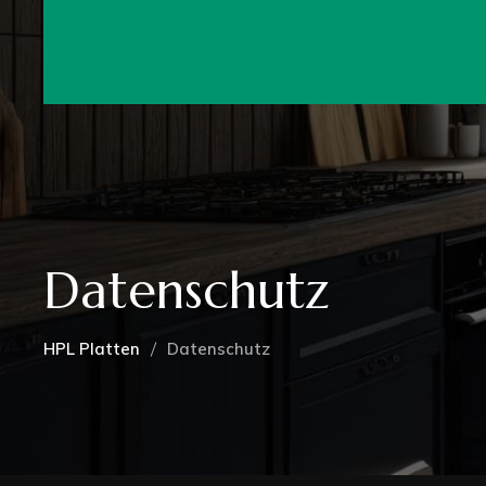
WIR
Datenschutz
HPL Platten
Datenschutz
Right Sideb
Left Sideba