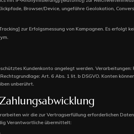
tics mit IP‑Anonymisierung]/[Matomo]) zur Reichweitenmes
lickpfade, Browser/Device, ungefähre Geolokation, Conversio
‑Tracking] zur Erfolgsmessung von Kampagnen. Es erfolgt 
nym.
schütztes Kundenkonto angelegt werden. Verarbeitungen: Pro
 Rechtsgrundlage: Art. 6 Abs. 1 lit. b DSGVO. Konten könne
iben unberührt.
 Zahlungsabwicklung
arbeiten wir die zur Vertragserfüllung erforderlichen Date
ig Verantwortliche übermittelt: