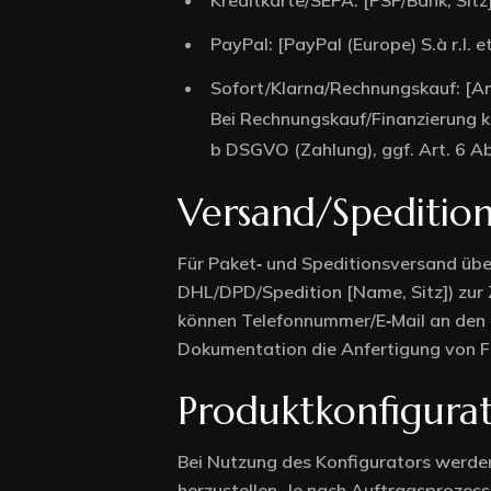
Kreditkarte/SEPA: [PSP/Bank, Sitz]
PayPal: [PayPal (Europe) S.à r.l. e
Sofort/Klarna/Rechnungskauf: [Anb
Bei Rechnungskauf/Finanzierung ka
b DSGVO (Zahlung), ggf. Art. 6 Ab
Versand/Spedition
Für Paket‑ und Speditionsversand übe
DHL/DPD/Spedition [Name, Sitz]) zur 
können Telefonnummer/E‑Mail an den F
Dokumentation die Anfertigung von Foto
Produktkonfigurat
Bei Nutzung des Konfigurators werde
herzustellen. Je nach Auftragsprozes