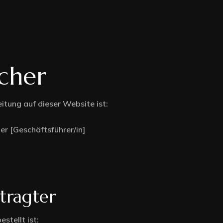
yle
cher
tyle
itung auf dieser Website ist:
Right Sidebar
er [Geschäftsführer/in]
Left Sidebar
Without Sidebar
tragter
Our stores
stellt ist:
Register Page