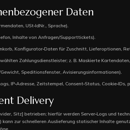
onenbezogener Daten
mendaten, USt‑IdNr., Sprache).
efon, Inhalte von Anfragen/Supporttickets).
korb, Konfigurator‑Daten für Zuschnitt, Lieferoptionen, Re
hlten Zahlungsdienstleister; z. B. Maskierte Kartendaten,
ewicht, Speditionsfenster, Avisierungsinformationen).
ogs, IP‑Adresse, Zeitstempel, Consent‑Status, Cookie‑IDs, 
nt Delivery
ider, Sitz] betrieben; hierfür werden Server‑Logs und tech
 kann zur schnelleren Auslieferung statischer Inhalte genut
äge.