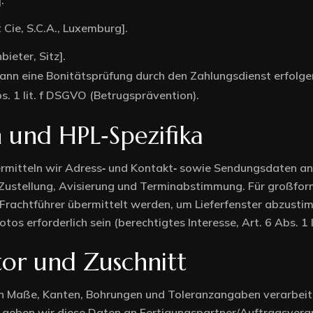
.
t Cie, S.C.A., Luxemburg].
ieter, Sitz].
nn eine Bonitätsprüfung durch den Zahlungsdienst erfolgen.
s. 1 lit. f DSGVO (Betrugsprävention).
 und HPL‑Spezifika
rmitteln wir Adress‑ und Kontakt‑ sowie Sendungsdaten an L
Zustellung, Avisierung und Terminabstimmung. Für großfor
rachtführer übermittelt werden, um Lieferfenster abzustim
s erforderlich sein (berechtigtes Interesse, Art. 6 Abs. 1 l
or und Zuschnitt
n Maße, Kanten, Bohrungen und Toleranzangaben verarbeitet
s geben wir diese Daten an Fertigungspartner/Auftragsverar