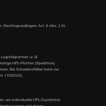
 Rechtsgrundlagen: Art. 6 Abs. 1 lit.
ogistikpartner (z. B.
matige HPL‑Platten (Spedition)
men. Bei Schadensfällen kann zur
it. f DSGVO).
, um individuelle HPL‑Zuschnitte
beiter weiter, mit denen