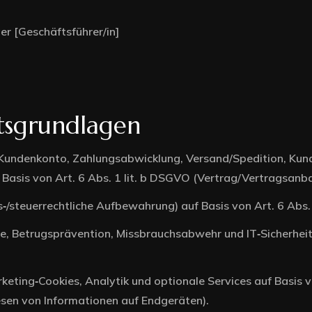
er [Geschäftsführer/in]
404 Page
tsgrundlagen
Home 2
 Kundenkonto, Zahlungsabwicklung, Versand/Spedition, Kund
Home 3
Basis von Art. 6 Abs. 1 lit. b DSGVO (Vertrag/Vertragsanb
ls‑/steuerrechtliche Aufbewahrung) auf Basis von Art. 6 Abs.
Home 4
Betrugsprävention, Missbrauchsabwehr und IT‑Sicherheit auf
Home 5
rketing‑Cookies, Analytik und optionale Services auf Basis v
RTL Version
sen von Informationen auf Endgeräten).