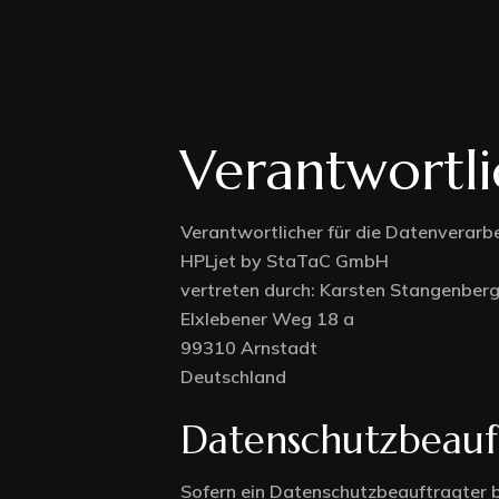
No Sidebar
Blog List St
Verantwortli
Blog Grid S
Verantwortlicher für die Datenverarbe
HPLjet by StaTaC GmbH
vertreten durch: Karsten Stangenberg
Elxlebener Weg 18 a
99310 Arnstadt
Deutschland
Datenschutzbeauf
Sofern ein Datenschutzbeauftragter be