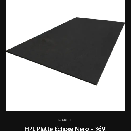
MARBLE
HPL Platte Eclipse Nero - 3691