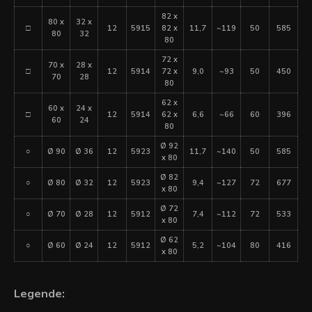
82 x
80 x
32 x
□
12
5915
82 x
11,7
~119
50
585
80
32
80
72 x
70 x
28 x
□
12
5914
72 x
9,0
~93
50
450
70
28
80
62 x
60 x
24 x
□
12
5914
62 x
6,6
~66
60
396
60
24
80
Ø 92
○
Ø 90
Ø 36
12
5923
11,7
~140
50
585
x 80
Ø 82
○
Ø 80
Ø 32
12
5923
9,4
~127
72
677
x 80
Ø 72
○
Ø 70
Ø 28
12
5912
7,4
~112
72
533
x 80
Ø 62
○
Ø 60
Ø 24
12
5912
5,2
~104
80
416
x 80
Legende: