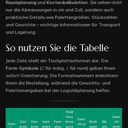
Raumplanung
und
Kostenkalkulation
. Sie sehen nicht
nur die Abmessungen in cm und Zoll, sondern auch
praktische Details wie Palettengrößen, Stückzahlen
und Gewichte – wichtige Informationen für Transport
und Lagerung.
So nutzen Sie die Tabelle
Jede Zeile stellt ein Tischplattenformat dar. Die
Form-Symbole
(□ für eckig, ○ für rund) geben Ihnen
sofort Orientierung. Die Formatnummern erleichtern
Ihnen die Bestellung, während die Gewichts- und
Palettenangaben bei der Logistikplanung helfen.
Palet
tena
Gewi
Gewi
Dim
Dim
Kant
Form
bmes
Brutt
Stk.
cht
Form
cht je
ensio
ensio
enpro
atnu
sung
ogew
pro
einer