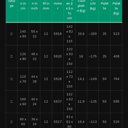
/Sha
Tisch
n in
n in
fil in
mme
en (l
icht
Palet
Palet
pe
platt
cm
inch
mm
r
x b x
(kg)
te
te
e (kg)
h)
(kg)
cm
142
140
55 x
x 82
□
12
5918
20,6
~200
25
523
x 80
32
x
115
122
120
48 x
x 82
□
12
5920
16
~175
25
408
x 80
32
x
150
112
110
44 x
x 72
□
12
5928
14,1
~149
50
704
x 70
28
x
150
102
100
40 x
x 62
□
12
5927
11,9
~125
50
595
x 60
24
x
150
92 x
90 x
36 x
□
12
5517
62 x
10,4
~113
50
520
60
24
80