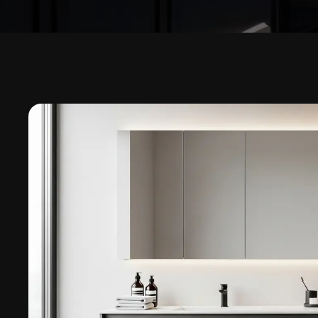
No Sidebar
Blog List St
Blog Grid S