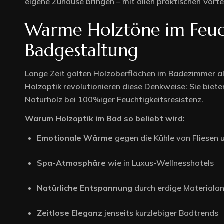
eigene Zuhause bringen – mit allen praktischen Vorte
Warme Holztöne im Feuc
Home 1
Badgestaltung
Home 2
Lange Zeit galten Holzoberflächen im Badezimmer al
Home 3
Holzoptik revolutionieren diese Denkweise: Sie bie
Naturholz bei 100%iger Feuchtigkeitsresistenz.
Home 4
Warum Holzoptik im Bad so beliebt wird:
Emotionale Wärme
gegen die Kühle von Fliesen
Home 5
Spa-Atmosphäre
wie in Luxus-Wellnesshotels
Natürliche Entspannung
durch erdige Material
Zeitlose Eleganz
jenseits kurzlebiger Badtrends