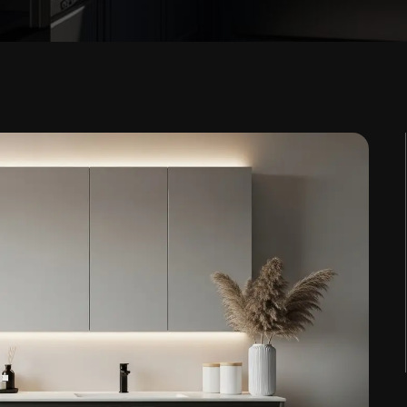
yle
tyle
Right Sidebar
Left Sidebar
Without Sidebar
Our stores
Register Page