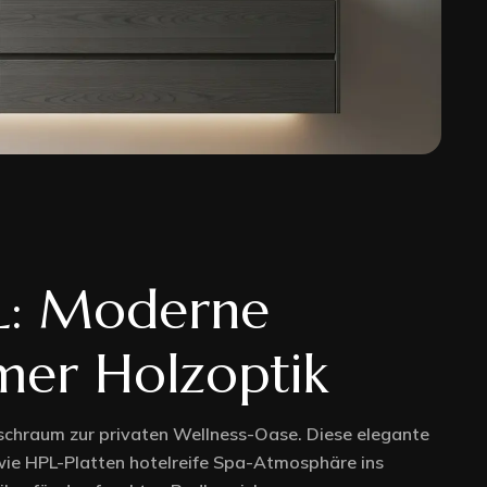
404 Page
Home 2
Home 3
L: Moderne
Home 4
mer Holzoptik
Home 5
chraum zur privaten Wellness-Oase. Diese elegante
wie HPL-Platten hotelreife Spa-Atmosphäre ins
RTL Version