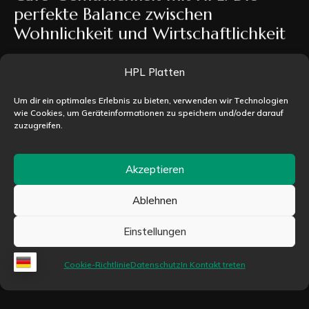
Café-Gemütlichkeit mit HPL: Die
perfekte Balance zwischen
Wohnlichkeit und Wirtschaftlichkeit
HPL Platten
Café-Gemütlichkeit mit HPL: Die perfekte Balance
zwischen Wohnlichkeit und Wirtschaftlichkeit Die
Um dir ein optimales Erlebnis zu bieten, verwenden wir Technologien
moderne Café-Kultur hat sich grundlegend
wie Cookies, um Geräteinformationen zu speichern und/oder darauf
zuzugreifen.
gewandelt. Gäste erwarten heute mehr...
Weiterlesen
Akzeptieren
Ablehnen
Einstellungen
Neuigkeiten
Cookie-Richtlinie
Datenschutz
In Kontakt treten
Klassische Möbel