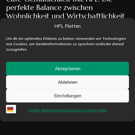
perfekte Balance zwischen
Wohnlichkeit und Wirtschaftlichkeit
HPL Platten
Café-Gemütlichkeit mit HPL: Die perfekte Balance
zwischen Wohnlichkeit und Wirtschaftlichkeit Die
Um dir ein optimales Erlebnis zu bieten, verwenden wir Technologien
moderne Café-Kultur hat sich grundlegend
wie Cookies, um Geräteinformationen zu speichern und/oder darauf
zuzugreifen.
gewandelt. Gäste erwarten heute mehr...
Weiterlesen
Akzeptieren
Ablehnen
Einstellungen
Neuigkeiten
Cookie-Richtlinie
Datenschutz
In Kontakt treten
Klassische Möbel
Elegante Möbel