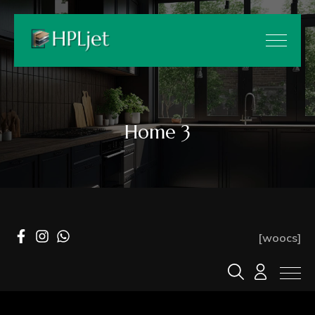
Home 3
[woocs]