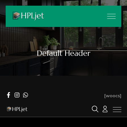
Default Header
[woocs]